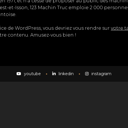
en 1971, et n’a cessé de proposer au public des machins
-et-Isson, 123 Machin Truc emploie 2 000 personnes, 
ntoise.
trice de WordPress, vous devriez vous rendre sur
votre 
tre contenu. Amusez-vous bien !
youtube
linkedin
instagram