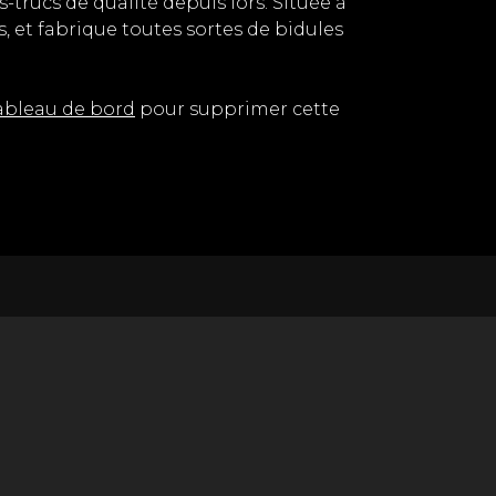
-trucs de qualité depuis lors. Située à
et fabrique toutes sortes de bidules
tableau de bord
pour supprimer cette